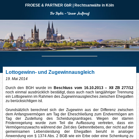
FROESE & PARTNER
GbR
| Rechtsanwälte in Köln
Ihr Recht – Unser Auftrag!
Lottogewinn- und Zugewinnausgleich
19. Mai 2014
Durch den BGH wurde im
Beschluss vom 16.10.2013 – XII ZB 277/12
noch einmal ausdrücklich bestätigt, dass auch nach langjähriger Trennung
ein Lottogewinn im Rahmen des Zugewinnausgleiches zwischen Ehegatten
zu berücksichtigen ist.
Grundsätzlich berechnet sich der Zugewinn aus der Differenz zwischen
dem Anfangsvermögen am Tag der Eheschließung zum Endvermögen am
Tag der Zustellung des Scheidungsantrages. Wegen der starren
Fristenregelung wurde zum Teil die Auffassung vertreten, dass ein
Vermögenszuwachs während der Zeit des Getrenntlebens, der nicht auf der
gemeinsamen Lebensleistung der Ehegatten beruht in analoger
Anwendung von § 1374 Abs. 2 BGB wie ein Erbe oder eine Schenkung zu