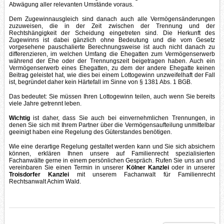
Abwägung aller relevanten Umstände voraus.
Dem Zugewinnausgleich sind danach auch alle Vermögensänderungen
zuzuweisen, die in der Zeit zwischen der Trennung und der
Rechtshängigkeit der Scheidung eingetreten sind. Die Herkunft des
Zugewinns ist dabei gänzlich ohne Bedeutung und die vom Gesetz
vorgesehene pauschalierte Berechnungsweise ist auch nicht danach zu
differenzieren, im welchen Umfang die Ehegatten zum Vermögenserwerb
während der Ehe oder der Trennungszeit beigetragen haben. Auch ein
Vermögenserwerb eines Ehegatten, zu dem der andere Ehegatte keinen
Beitrag geleistet hat, wie dies bei einem Lottogewinn unzweifelhaft der Fall
ist, begründet daher kein Härtefall im Sinne von § 1381 Abs. 1 BGB.
Das bedeutet: Sie müssen Ihren Lottogewinn teilen, auch wenn Sie bereits
viele Jahre getrennt leben.
Wichtig
ist daher, dass Sie auch bei einvernehmlichen Trennungen, in
denen Sie sich mit Ihrem Partner über die Vermögensaufteilung unmittelbar
geeinigt haben eine Regelung des Güterstandes benötigen.
Wie eine derartige Regelung gestaltet werden kann und Sie sich absichern
können, erklären Ihnen unsere auf Familienrecht spezialisierten
Fachanwälte gerne in einem persönlichen Gespräch. Rufen Sie uns an und
vereinbaren Sie einen Termin in unserer
Kölner Kanzlei
oder in unserer
Troisdorfer Kanzlei
mit unserem Fachanwalt für Familienrecht
Rechtsanwalt Achim Wald.