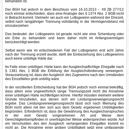
behandeln ist.
Der BGH hat jedoch in dem Beschluss vom 16.10.2013 – XII ZB 277/12
noch einmal entschieden, dass eine Analogie des § 1374 Abs. 2 BGB nicht
in Betracht kommt. Vielmehr sei auch ein Lottogewinn während der Ehezeit,
selbst nach langjähriger Trennung vollständig in die Vermögensbilanz mit
einzubeziehen
Das bedeutet: der Lottogewinn ist gerade nicht wie eine Schenkung oder
ein Erbe zu behandeln und kann daher nicht im Anfangsvermögen
berücksichtigt werden.
Selbst wenn wie im entschiedenen Fall der Lottogewinn erst acht Jahre
nach der Trennung erzielt wurde, stellt die Einbeziehung des Lottogewinns
auch keine unbillige Härte dar.
Im Falle einer unbilligen Härte kann der Ausgleichspflichtige Ehegatte nach
§ 1381 Abs. 1 BGB die Erfüllung der Ausgleichsforderung verweigern.
Voraussetzung ist, dass der Ausgleich des Zugewinns nach den Umständen
des Einzelfalles grob unbillig wäre.
In der vorzitierten Entscheidung hat der BGH jedoch noch einmal bekräftig,
dass allein eine ungewöhnlich lange Trennungszeit nicht die Annahme
einer unbilligen Härte rechtfertigen könne. Hierfür müssten vielmehr weitere
Gründe hinzutreten, aus denen sich ein Leistungsverweigerungsrecht
ergebe. Das Leistungsverweigerungsrecht lässt sich nach Meinung des
BGH nicht allein mit den sich aus dem Gesetz ergebenen Unbilligkeiten
begründen. Erforderlich ist, dass die Gewährung des Ausgleichanspruches
in der vom Gesetz vorgesehenen Art und Weise dem
Gerechtigkeitsempfinden in unerträglicher Weise widersprechen würde. Auf
ein Verschulden des den Ausgleich verlangenden Ehegatten kommt es
nicht an. Die Annahme einer groben Unbilligkeit setzt eine umfassende