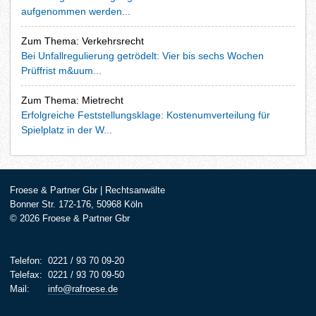
aufgenommen werden...
Zum Thema: Verkehrsrecht
Bei Unfallregulierung getrödelt: Vier bis sechs Wochen
Prüffrist m&uum...
Zum Thema: Mietrecht
Erfolgreiche Feststellungsklage: Kostenumverteilung für
Spielplatz in der W...
Froese & Partner Gbr | Rechtsanwälte
Bonner Str. 172-176, 50968 Köln
© 2026 Froese & Partner Gbr
Telefon:
0221 / 93 70 09-20
Telefax:
0221 / 93 70 09-50
Mail:
info@rafroese.de