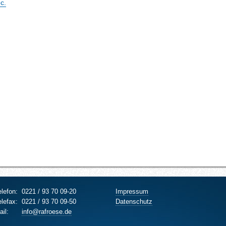
c.
elefon:
0221 / 93 70 09-20
Impressum
elefax:
0221 / 93 70 09-50
Datenschutz
ail:
info@rafroese.de