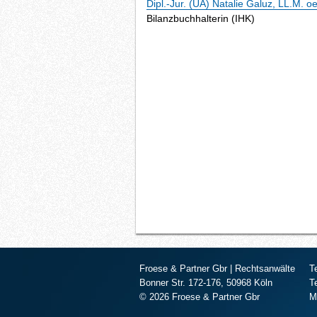
Dipl.-Jur. (UA) Natalie Galuz, LL.M. oe
Bilanzbuchhalterin (IHK)
Froese & Partner Gbr | Rechtsanwälte
T
Bonner Str. 172-176, 50968 Köln
T
© 2026 Froese & Partner Gbr
M