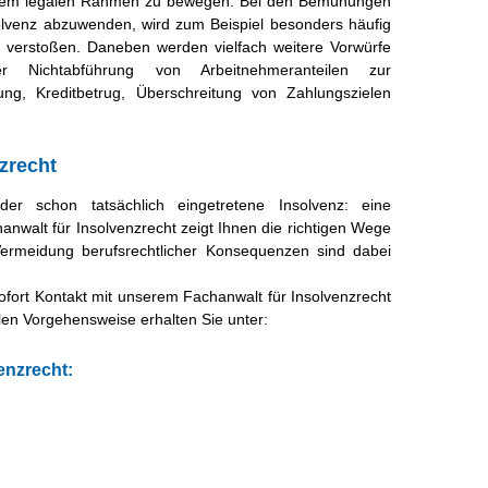
n einem legalen Rahmen zu bewegen. Bei den Bemühungen
lvenz abzuwenden, wird zum Beispiel besonders häufig
t verstoßen. Daneben werden vielfach weitere Vorwürfe
 Nichtabführung von Arbeitnehmeranteilen zur
hung, Kreditbetrug, Überschreitung von Zahlungszielen
zrecht
er schon tatsächlich eingetretene Insolvenz: eine
anwalt für Insolvenzrecht zeigt Ihnen die richtigen Wege
 Vermeidung berufsrechtlicher Konsequenzen sind dabei
fort Kontakt mit unserem Fachanwalt für Insolvenzrecht
alen Vorgehensweise erhalten Sie unter:
enzrecht: