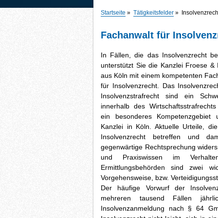
Startseite
»
Tätigkeitsfelder
»
Insolvenzrech
Fachanwalt für Insolvenz
In Fällen, die das Insolvenzrecht bet
unterstützt Sie die Kanzlei Froese & 
aus Köln mit einem kompetenten Fac
für Insolvenzrecht. Das Insolvenzrec
Insolvenzstrafrecht sind ein Schw
innerhalb des Wirtschaftsstrafrecht
ein besonderes Kompetenzgebiet u
Kanzlei in Köln. Aktuelle Urteile, di
Insolvenzrecht betreffen und dam
gegenwärtige Rechtsprechung widers
und Praxiswissen im Verhalt
Ermittlungsbehörden sind zwei wic
Vorgehensweise, bzw. Verteidigungsst
Der häufige Vorwurf der Insolvenz
mehreren tausend Fällen jährl
Insolvenzanmeldung nach § 64 G