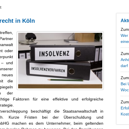
t
recht in Köln
Akt
Zum 
reffen,
Wer
Partner
eine
hanwalt
ht oder
Zum 
erpunkt
Anhö
s – und
darf
nserer
e neues
Zum 
it die
Bei 
piegeln
Woch
en der
htige Faktoren für eine effektive und erfolgreiche
Zum 
rategie.
Erfo
verschleppung beschäftigt die Staatsanwaltschaft in
Kost
ich. Kurze Fristen bei der Überschuldung und
mbHG machen es dem Unternehmer, beim geltenden