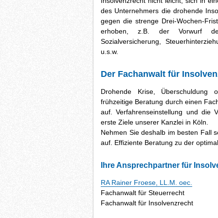
Insolvenzrecht nicht leicht, sich i
des Unternehmers die drohende Inso
gegen die strenge Drei-Wochen-Fris
erhoben, z.B. der Vorwurf der
Sozialversicherung, Steuerhinterzie
u.s.w.
Der Fachanwalt für Insolven
Drohende Krise, Überschuldung od
frühzeitige Beratung durch einen Fach
auf. Verfahrenseinstellung und die
erste Ziele unserer Kanzlei in Köln.
Nehmen Sie deshalb im besten Fall so
auf. Effiziente Beratung zu der optim
Ihre Ansprechpartner für Insolv
RA Rainer Froese, LL.M. oec.
Fachanwalt für Steuerrecht
Fachanwalt für Insolvenzrecht